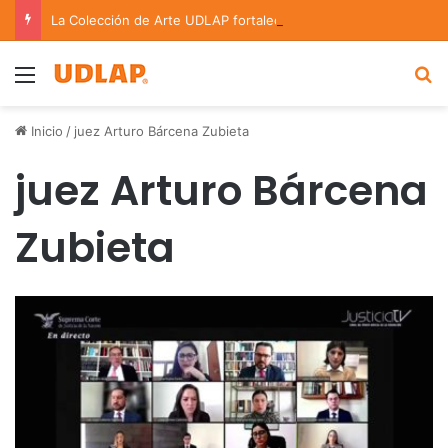
La Colección de Arte UDLAP fortalece su acervo con nuevas obras de artistas emergentes y consolidados
Menu
B
Inicio
/
juez Arturo Bárcena Zubieta
juez Arturo Bárcena
Zubieta