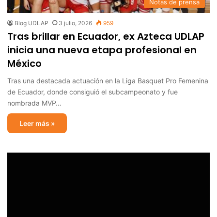
Notas de prensa
Blog UDLAP
3 julio, 2026
959
Tras brillar en Ecuador, ex Azteca UDLAP
inicia una nueva etapa profesional en
México
Tras una destacada actuación en la Liga Basquet Pro Femenina
de Ecuador, donde consiguió el subcampeonato y fue
nombrada MVP…
Leer más »