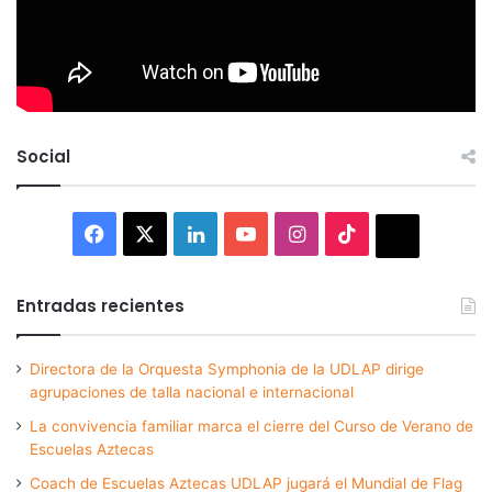
Social
Facebook
X
LinkedIn
YouTube
Instagram
TikTok
Thread
Entradas recientes
Directora de la Orquesta Symphonia de la UDLAP dirige
agrupaciones de talla nacional e internacional
La convivencia familiar marca el cierre del Curso de Verano de
Escuelas Aztecas
Coach de Escuelas Aztecas UDLAP jugará el Mundial de Flag