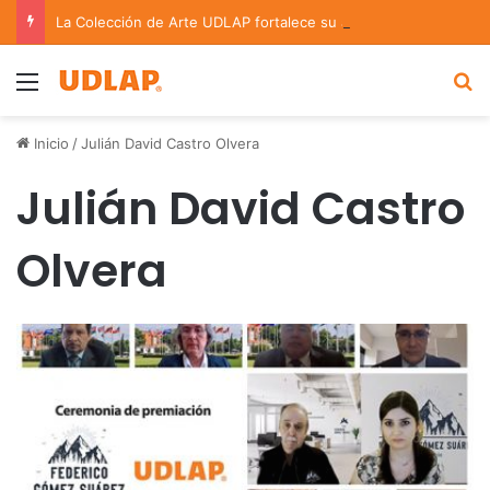
La Colección de Arte UDLAP fortalece su acervo con nuevas obras de artistas emergentes y consolidados
Menu
B
Inicio
/
Julián David Castro Olvera
Julián David Castro
Olvera