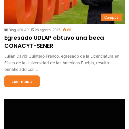
Campus
Blog UDLAP
29 agosto, 2016
851
Egresado UDLAP obtuvo una beca
CONACYT-SENER
Julián David Quintero Franco, egresado de la Licenciatura en
Física de la Universidad de las Américas Puebla, resultó
beneficiado con…
Leer más »