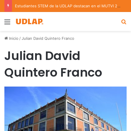
Estudiantes STEM de la UDLAP destacan en el MUTVI 2026
Menu
B
Inicio
/
Julian David Quintero Franco
Julian David
Quintero Franco