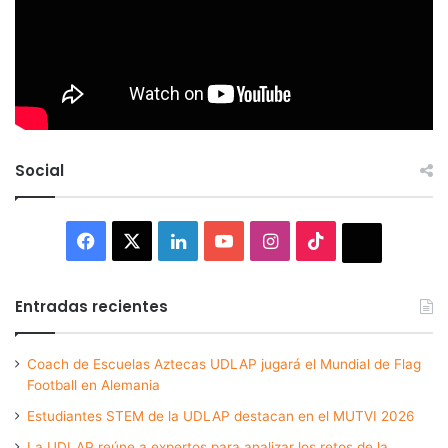
Social
Facebook
X
LinkedIn
YouTube
Instagram
TikTok
Thread
Entradas recientes
Coach de Escuelas Aztecas UDLAP jugará el Mundial de Flag
Football en Alemania
Estudiantes STEM de la UDLAP destacan en el MUTVI 2026
La UDLAP reúne a expertos para analizar los retos de la