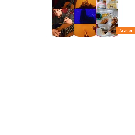
Academ