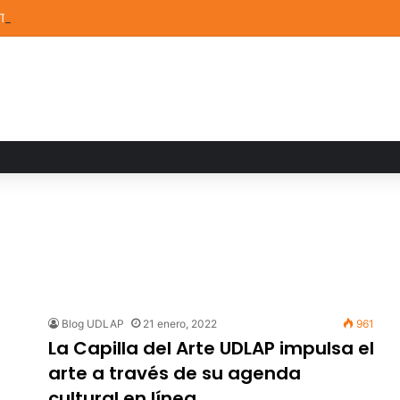
STEM de la UDLAP destacan en el MUTVI 2026
Blog UDLAP
21 enero, 2022
961
La Capilla del Arte UDLAP impulsa el
arte a través de su agenda
cultural en línea