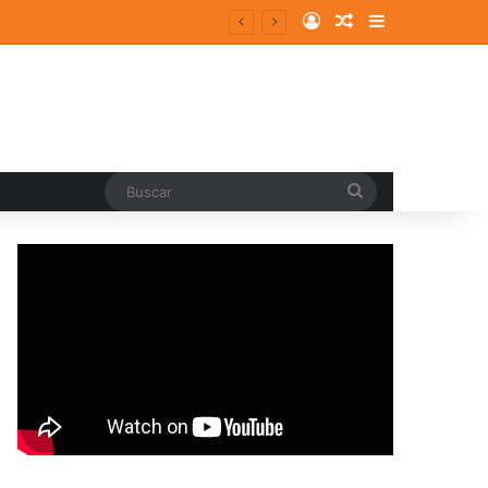
Log In
Random Article
Sidebar
Buscar