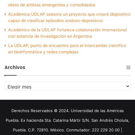
obras de artistas emergentes y consolidados
Académica UDLAP asesora un proyecto que creará dispositivo
capaz de clasificar episodios ansioso-depresivos
Académico de la UDLAP fortalece colaboración internacional
con estancia de investigación en Argentina
La UDLAP, punto de encuentro para el intercambio científico
en bioinformática y redes complejas
Archivos
Archivos
Derechos Reservados © 2024. Universidad de las Américas
Puebla. Ex hacienda Sta. Catarina Mártir S/N. San Andrés Cholula,
Puebla. C.P. 72810. México. Conmutador: 222 229 20 00 |