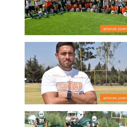
aztecas juven
aztecas juven