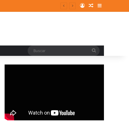
Log In
Random Article
Sidebar
Buscar