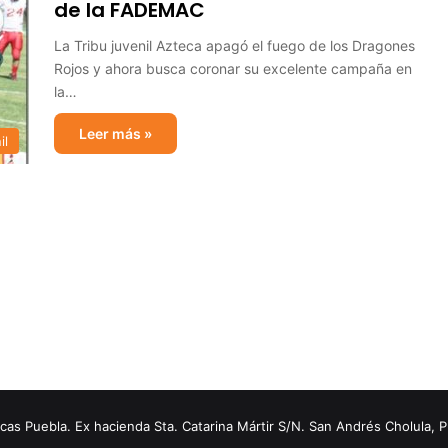
de la FADEMAC
La Tribu juvenil Azteca apagó el fuego de los Dragones
Rojos y ahora busca coronar su excelente campaña en
la…
Leer más »
il
s Puebla. Ex hacienda Sta. Catarina Mártir S/N. San Andrés Cholula, 