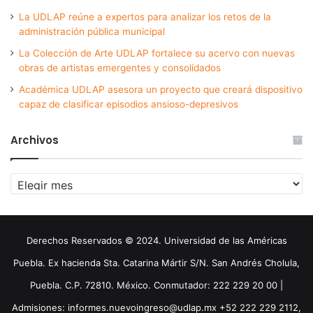
La UDLAP reúne a expertos para analizar los retos de la
administración pública municipal
La Colección de Arte UDLAP fortalece su acervo con nuevas
obras de artistas emergentes y consolidados
Académica UDLAP asesora un proyecto que creará dispositivo
capaz de clasificar episodios ansioso-depresivos
Archivos
Archivos
Derechos Reservados © 2024. Universidad de las Américas
Puebla. Ex hacienda Sta. Catarina Mártir S/N. San Andrés Cholula,
Puebla. C.P. 72810. México. Conmutador: 222 229 20 00 |
Admisiones: informes.nuevoingreso@udlap.mx +52 222 229 2112,