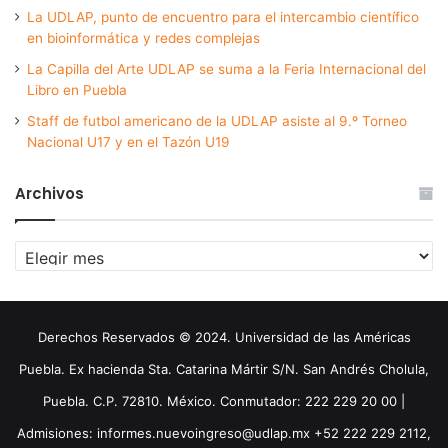
La UDLAP, punto de encuentro para el intercambio científico
en bioinformática y redes complejas
La Capilla del Arte UDLAP se suma a la Feria Internacional del
Libro en Puebla
Staff de futbol americano de la UDLAP asiste al 9.º Torneo
Nacional U17 y en el Tazón U19
Archivos
Archivos
Derechos Reservados © 2024. Universidad de las Américas
Puebla. Ex hacienda Sta. Catarina Mártir S/N. San Andrés Cholula,
Puebla. C.P. 72810. México. Conmutador: 222 229 20 00 |
Admisiones: informes.nuevoingreso@udlap.mx +52 222 229 2112,