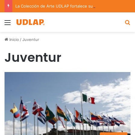
La Colección de Arte UDLAP fortalece su acervo con nuevas obras de artistas emergentes y consolidados
Menu
B
Inicio
/
Juventur
Juventur