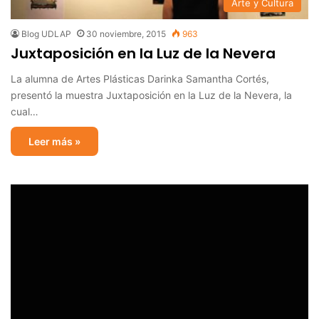
Arte y Cultura
Blog UDLAP
30 noviembre, 2015
963
Juxtaposición en la Luz de la Nevera
La alumna de Artes Plásticas Darinka Samantha Cortés,
presentó la muestra Juxtaposición en la Luz de la Nevera, la
cual…
Leer más »