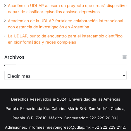
Académica UDLAP asesora un proyecto que creará dispositivo
capaz de clasificar episodios ansioso-depresivos
Académico de la UDLAP fortalece colaboración internacional
con estancia de investigación en Argentina
La UDLAP, punto de encuentro para el intercambio científico
en bioinformática y redes complejas
Archivos
Archivos
Derechos Reservados © 2024. Universidad de las Américas
Puebla. Ex hacienda Sta. Catarina Mártir S/N. San Andrés Cholula,
Puebla. C.P. 72810. México. Conmutador: 222 229 20 00 |
Admisiones: informes.nuevoingreso@udlap.mx +52 222 229 2112,