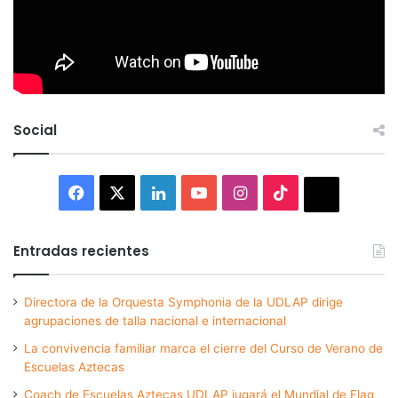
Social
Facebook
X
LinkedIn
YouTube
Instagram
TikTok
Thread
Entradas recientes
Directora de la Orquesta Symphonia de la UDLAP dirige
agrupaciones de talla nacional e internacional
La convivencia familiar marca el cierre del Curso de Verano de
Escuelas Aztecas
Coach de Escuelas Aztecas UDLAP jugará el Mundial de Flag