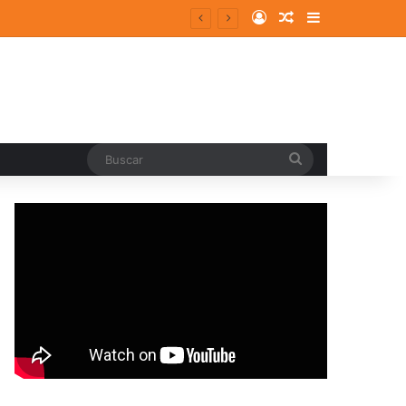
Log In
Random Article
Sidebar
Buscar