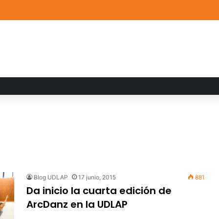
ia familiar marca el cierre del Curso de Verano de Escuelas Aztecas
Blog UDLAP
17 junio, 2015
881
Da inicio la cuarta edición de
ArcDanz en la UDLAP