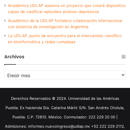
Académica UDLAP asesora un proyecto que creará dispositivo
capaz de clasificar episodios ansioso-depresivos
Académico de la UDLAP fortalece colaboración internacional
con estancia de investigación en Argentina
La UDLAP, punto de encuentro para el intercambio científico
en bioinformática y redes complejas
Archivos
Archivos
Derechos Reservados © 2024. Universidad de las Américas
Puebla. Ex hacienda Sta. Catarina Mártir S/N. San Andrés Cholula,
Puebla. C.P. 72810. México. Conmutador: 222 229 20 00 |
Admisiones: informes.nuevoingreso@udlap.mx +52 222 229 2112,