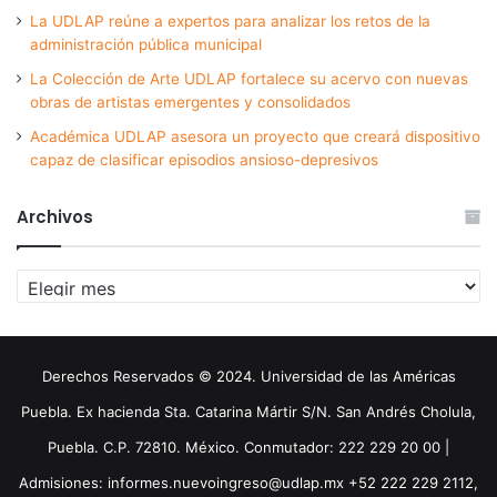
La UDLAP reúne a expertos para analizar los retos de la
administración pública municipal
La Colección de Arte UDLAP fortalece su acervo con nuevas
obras de artistas emergentes y consolidados
Académica UDLAP asesora un proyecto que creará dispositivo
capaz de clasificar episodios ansioso-depresivos
Archivos
Archivos
Derechos Reservados © 2024. Universidad de las Américas
Puebla. Ex hacienda Sta. Catarina Mártir S/N. San Andrés Cholula,
Puebla. C.P. 72810. México. Conmutador: 222 229 20 00 |
Admisiones: informes.nuevoingreso@udlap.mx +52 222 229 2112,