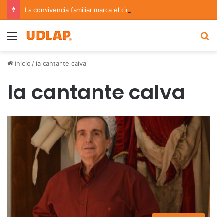
La convivencia familiar marca el cierre del Curso de Verano de Escuelas Aztecas
Menu
B
Inicio
/
la cantante calva
la cantante calva