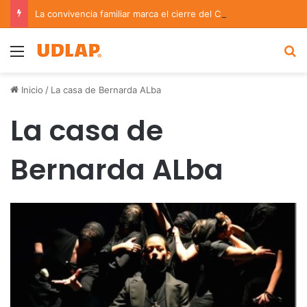
La convivencia familiar marca el cierre del Curso de Verano de Escuelas Aztecas
Menu
B
Inicio
/
La casa de Bernarda ALba
La casa de
Bernarda ALba