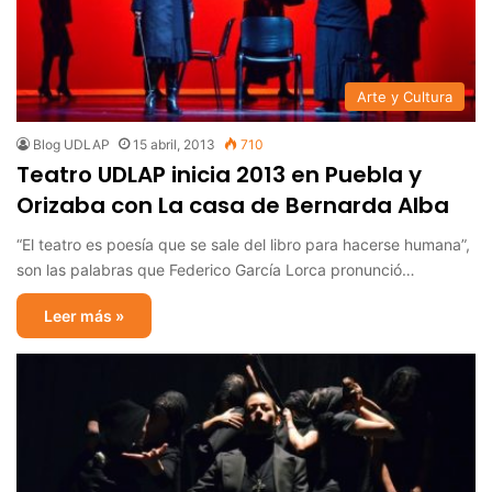
Arte y Cultura
Blog UDLAP
15 abril, 2013
710
Teatro UDLAP inicia 2013 en Puebla y
Orizaba con La casa de Bernarda Alba
“El teatro es poesía que se sale del libro para hacerse humana”,
son las palabras que Federico García Lorca pronunció…
Leer más »