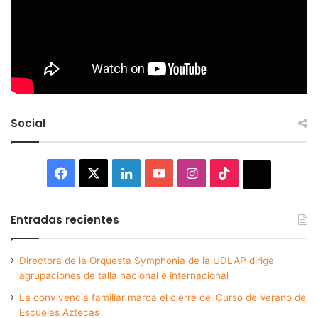
Social
Facebook
X
LinkedIn
YouTube
Instagram
TikTok
Thread
Entradas recientes
Directora de la Orquesta Symphonia de la UDLAP dirige
agrupaciones de talla nacional e internacional
La convivencia familiar marca el cierre del Curso de Verano de
Escuelas Aztecas