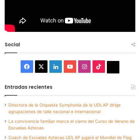
Social
Facebook
X
LinkedIn
YouTube
Instagram
TikTok
Thread
Entradas recientes
Directora de la Orquesta Symphonia de la UDLAP dirige
agrupaciones de talla nacional e internacional
La convivencia familiar marca el cierre del Curso de Verano de
Escuelas Aztecas
Coach de Escuelas Aztecas UDLAP jugará el Mundial de Flag