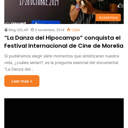
Académica
Blog UDLAP
3 noviembre, 2014
1,084
“La Danza del Hipocampo” conquista el
Festival Internacional de Cine de Morelia
Si pudiéramos elegir siete momentos que sintetizaran nuestra
vida, ¿cuáles serían?, es la pregunta esencial del documental
“La Danza del…
Leer más »