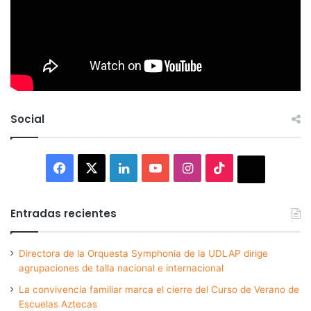
Social
Facebook
X
LinkedIn
YouTube
Instagram
TikTok
Thread
Entradas recientes
Directora de la Orquesta Symphonia de la UDLAP dirige
agrupaciones de talla nacional e internacional
La convivencia familiar marca el cierre del Curso de Verano de
Escuelas Aztecas