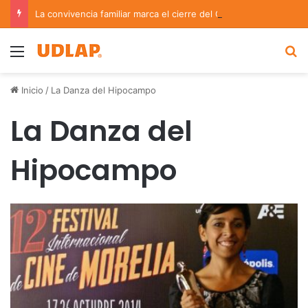
La convivencia familiar marca el cierre del Curso de Verano de Escuelas Aztecas
Menu
B
Inicio
/
La Danza del Hipocampo
La Danza del
Hipocampo