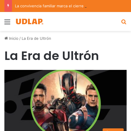
La convivencia familiar marca el cierre del Curso de Verano de Escuelas Aztecas
Menu
B
Inicio
/
La Era de Ultrón
La Era de Ultrón