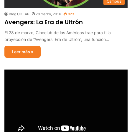
Campus
Blog UDLAP
28 marzo, 2016
823
Avengers: La Era de Ultrón
El 28 de marzo, Cineclub de las Américas trae para ti la
proyección de “Avengers: Era de Ultrón”, una función…
Leer más »