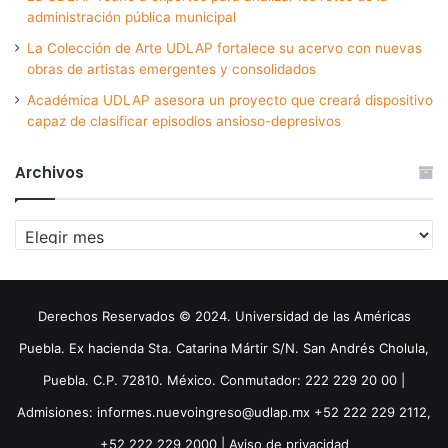
administración pública municipal
La Colección de Arte UDLAP fortalece su acervo con nuevas
obras de artistas emergentes y consolidados
Académica UDLAP asesora un proyecto que creará dispositivo
capaz de clasificar episodios ansioso-depresivos
Archivos
Archivos
Derechos Reservados © 2024. Universidad de las Américas
Puebla. Ex hacienda Sta. Catarina Mártir S/N. San Andrés Cholula,
Puebla. C.P. 72810. México. Conmutador: 222 229 20 00 |
Admisiones: informes.nuevoingreso@udlap.mx +52 222 229 2112,
+52 222 229 2000 |
Aviso de privacidad