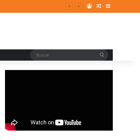
Log In
Random Article
Sidebar
entes y consolidados
Buscar