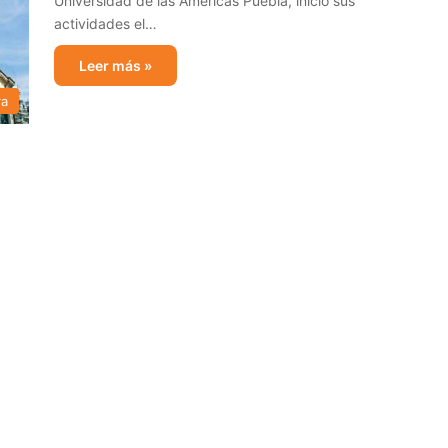
Universidad de las Américas Puebla, inició sus
actividades el…
Leer más »
ra