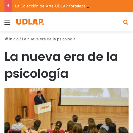
La Colección de Arte UDLAP fortalece su acervo con nuevas obras de artistas emergentes y consolidados
Menu
B
Inicio
/
La nueva era de la psicología
La nueva era de la
psicología