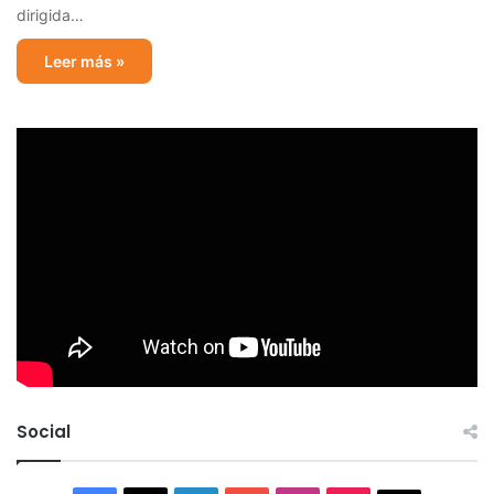
dirigida…
Leer más »
Social