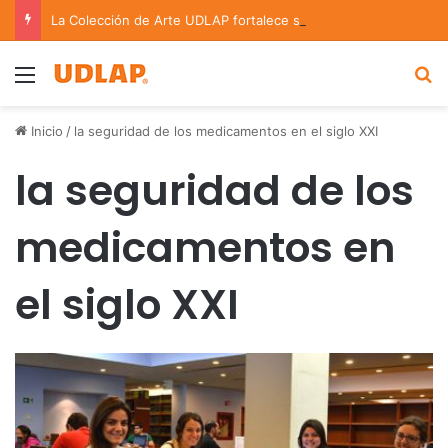
La Colección de Arte UDLAP fortalece su acervo con nuevas obras de artistas emergentes y consolidados
Menu
B
Inicio
/
la seguridad de los medicamentos en el siglo XXI
la seguridad de los
medicamentos en
el siglo XXI