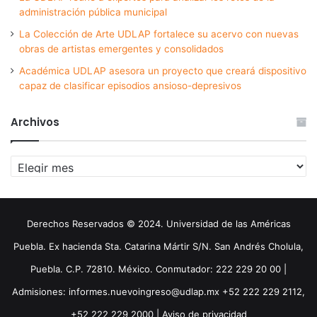
administración pública municipal
La Colección de Arte UDLAP fortalece su acervo con nuevas
obras de artistas emergentes y consolidados
Académica UDLAP asesora un proyecto que creará dispositivo
capaz de clasificar episodios ansioso-depresivos
Archivos
Archivos
Derechos Reservados © 2024. Universidad de las Américas
Puebla. Ex hacienda Sta. Catarina Mártir S/N. San Andrés Cholula,
Puebla. C.P. 72810. México. Conmutador: 222 229 20 00 |
Admisiones: informes.nuevoingreso@udlap.mx +52 222 229 2112,
+52 222 229 2000 |
Aviso de privacidad