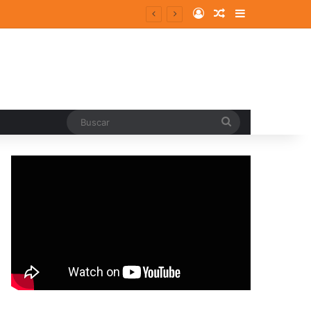
Log In
Random Article
Sidebar
Buscar