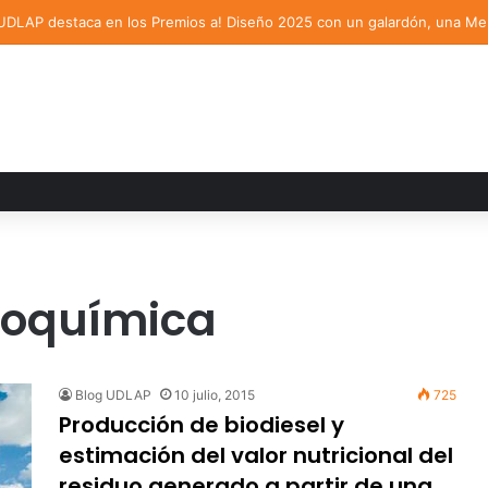
 la Orquesta Symphonia de la UDLAP dirige agrupaciones de talla nacion
itoquímica
Blog UDLAP
10 julio, 2015
725
Producción de biodiesel y
estimación del valor nutricional del
residuo generado a partir de una