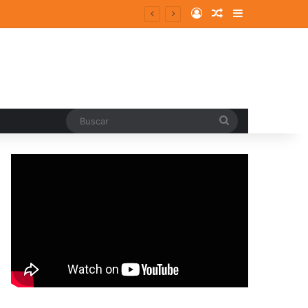
Log In
Random Article
Sidebar
Buscar