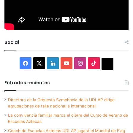
Social
Facebook
X
LinkedIn
YouTube
Instagram
TikTok
Thread
Entradas recientes
Directora de la Orquesta Symphonia de la UDLAP dirige
agrupaciones de talla nacional e internacional
La convivencia familiar marca el cierre del Curso de Verano de
Escuelas Aztecas
Coach de Escuelas Aztecas UDLAP jugará el Mundial de Flag