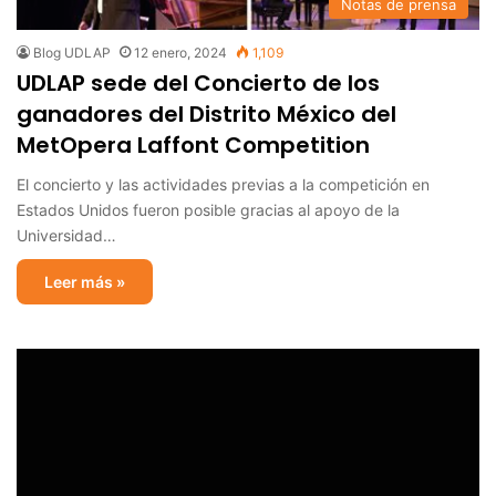
Notas de prensa
Blog UDLAP
12 enero, 2024
1,109
UDLAP sede del Concierto de los
ganadores del Distrito México del
MetOpera Laffont Competition
El concierto y las actividades previas a la competición en
Estados Unidos fueron posible gracias al apoyo de la
Universidad…
Leer más »