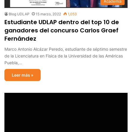
Academia
Blog UDLAP
15 marzo, 2022
1,053
Estudiante UDLAP dentro del top 10 de
ganadores del concurso Carlos Graef
Fernández
Marco Antonio Alcázar Peredo, estudiante de séptimo semestre
de la Licenciatura en Física de la Universidad de las Américas
Puebla,…
Leer más »