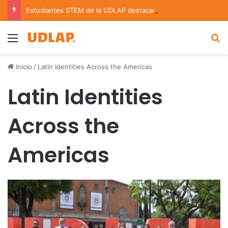
Estudiantes STEM de la UDLAP destacan en el MUTVI 2026
Menu
B
Inicio
/
Latin Identities Across the Americas
Latin Identities
Across the
Americas