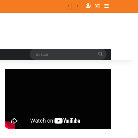
Log In
Random Article
Sidebar
Buscar