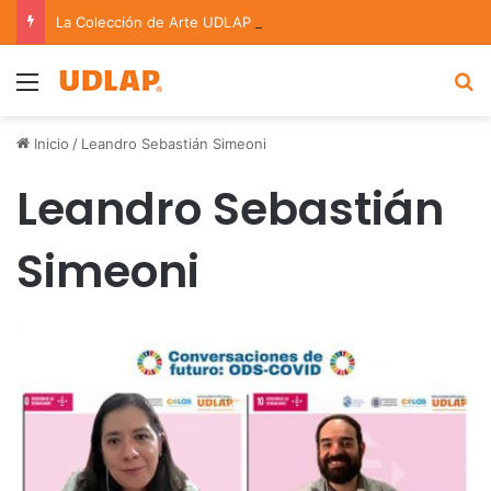
La Colección de Arte UDLAP fortalece su acervo con nuevas obras de artistas emergentes y consolidados
Menu
B
Inicio
/
Leandro Sebastián Simeoni
Leandro Sebastián
Simeoni