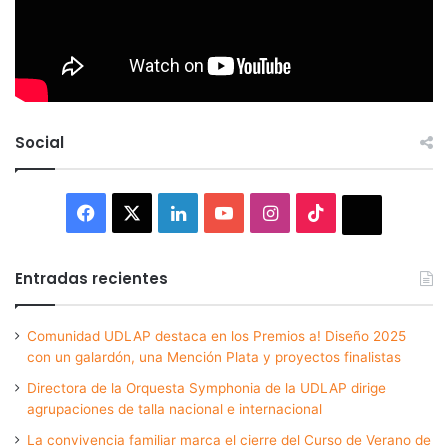
Social
Facebook
X
LinkedIn
YouTube
Instagram
TikTok
Thread
Entradas recientes
Comunidad UDLAP destaca en los Premios a! Diseño 2025
con un galardón, una Mención Plata y proyectos finalistas
Directora de la Orquesta Symphonia de la UDLAP dirige
agrupaciones de talla nacional e internacional
La convivencia familiar marca el cierre del Curso de Verano de