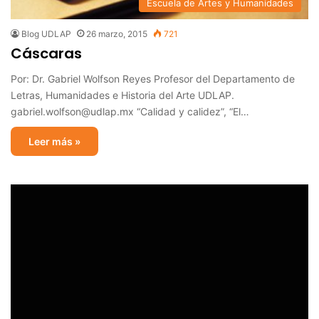
Escuela de Artes y Humanidades
Blog UDLAP
26 marzo, 2015
721
Cáscaras
Por: Dr. Gabriel Wolfson Reyes Profesor del Departamento de
Letras, Humanidades e Historia del Arte UDLAP.
gabriel.wolfson@udlap.mx “Calidad y calidez”, “El…
Leer más »