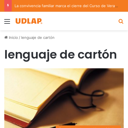
La convivencia familiar marca el cierre del Curso de Verano de Escuelas Aztecas
Menu
B
Inicio
/
lenguaje de cartón
lenguaje de cartón