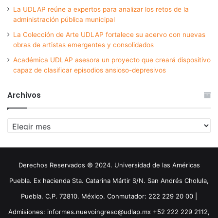
La UDLAP reúne a expertos para analizar los retos de la
administración pública municipal
La Colección de Arte UDLAP fortalece su acervo con nuevas
obras de artistas emergentes y consolidados
Académica UDLAP asesora un proyecto que creará dispositivo
capaz de clasificar episodios ansioso-depresivos
Archivos
Archivos
Derechos Reservados © 2024. Universidad de las Américas
Puebla. Ex hacienda Sta. Catarina Mártir S/N. San Andrés Cholula,
Puebla. C.P. 72810. México. Conmutador: 222 229 20 00 |
Admisiones: informes.nuevoingreso@udlap.mx +52 222 229 2112,