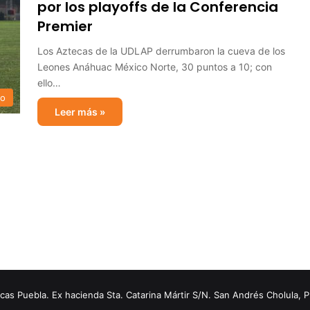
por los playoffs de la Conferencia
Premier
Los Aztecas de la UDLAP derrumbaron la cueva de los
Leones Anáhuac México Norte, 30 puntos a 10; con
ello…
no
Leer más »
s Puebla. Ex hacienda Sta. Catarina Mártir S/N. San Andrés Cholula, 