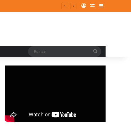
Log In
Random Article
Sidebar
Buscar