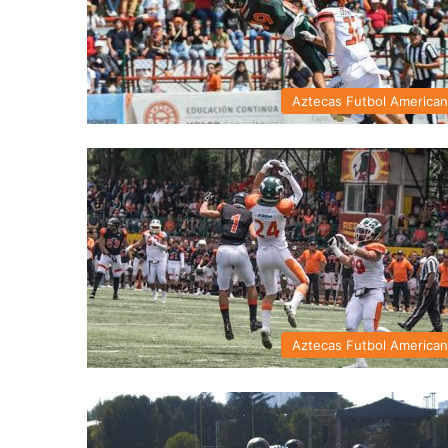
Aztecas Futbol America
Aztecas Futbol America