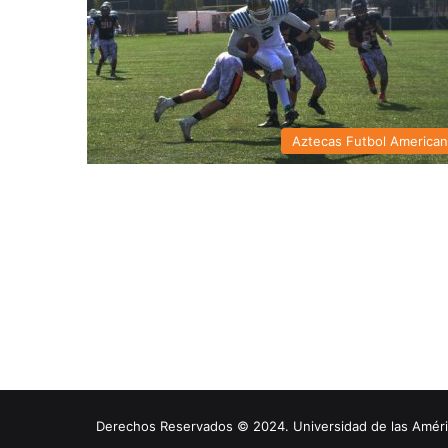
Aztecas Futbol America
Derechos Reservados © 2024. Universidad de las América