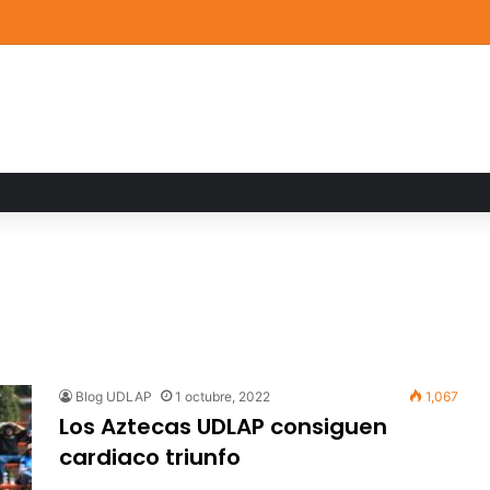
a familiar marca el cierre del Curso de Verano de Escuelas Aztecas
Blog UDLAP
1 octubre, 2022
1,067
Los Aztecas UDLAP consiguen
cardiaco triunfo