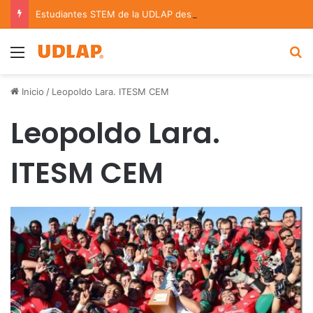
Estudiantes STEM de la UDLAP destacan en el MUTVI 2026
Menu
B
Inicio
/
Leopoldo Lara. ITESM CEM
Leopoldo Lara.
ITESM CEM