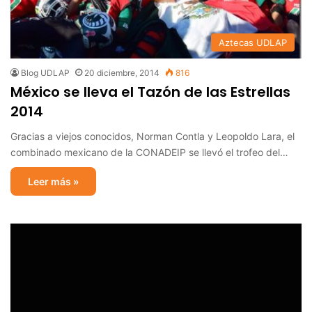
Aztecas UDLAP
Blog UDLAP
20 diciembre, 2014
816
México se lleva el Tazón de las Estrellas
2014
Gracias a viejos conocidos, Norman Contla y Leopoldo Lara, el
combinado mexicano de la CONADEIP se llevó el trofeo del…
Leer más »