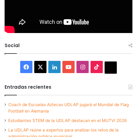
Social
Facebook
X
LinkedIn
YouTube
Instagram
TikTok
Thread
Entradas recientes
Coach de Escuelas Aztecas UDLAP jugará el Mundial de Flag
Football en Alemania
Estudiantes STEM de la UDLAP destacan en el MUTVI 2026
La UDLAP reúne a expertos para analizar los retos de la
administración pública municipal