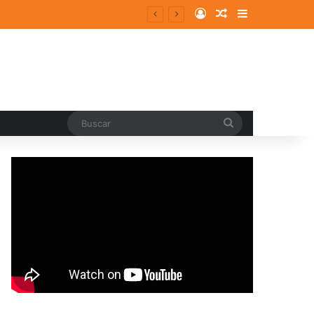
Log In
Random Article
Sidebar
Buscar