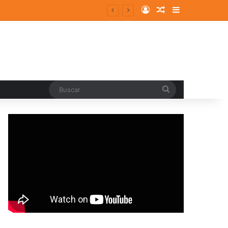
Log In
Random Article
Sidebar
isodios ansioso-depresivos
Buscar