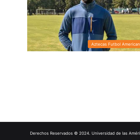
Aztecas Futbol America
Derechos Reservados © 2024. Universidad de las América