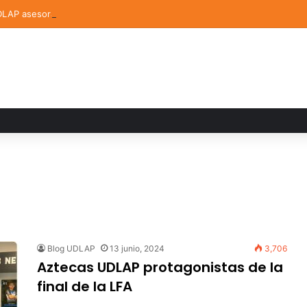
AP asesora un proyecto que creará dispositivo capaz de clasificar ep
Blog UDLAP
13 junio, 2024
3,706
Aztecas UDLAP protagonistas de la
final de la LFA