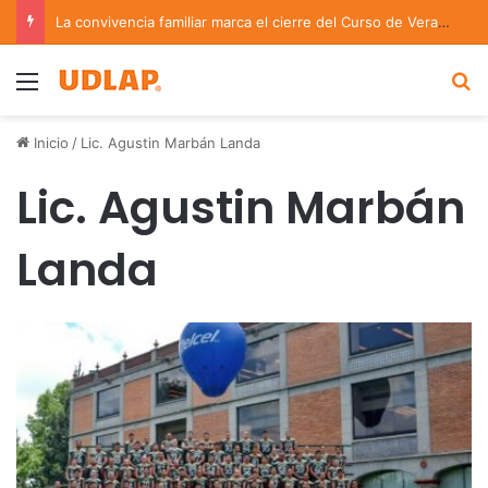
La convivencia familiar marca el cierre del Curso de Verano de Escuelas Aztecas
Menu
B
Inicio
/
Lic. Agustin Marbán Landa
Lic. Agustin Marbán
Landa