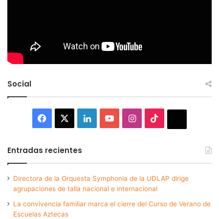
Social
Facebook
X
LinkedIn
YouTube
Instagram
TikTok
Thread
Entradas recientes
Directora de la Orquesta Symphonia de la UDLAP dirige
agrupaciones de talla nacional e internacional
La convivencia familiar marca el cierre del Curso de Verano de
Escuelas Aztecas