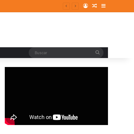
Log In
Random Article
Sidebar
entes y consolidados
Buscar