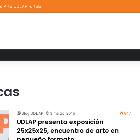
de Arte UDLAP fortalece su acervo con nuevas obras de artistas emerg
icas
Blog UDLAP
3 marzo, 2015
847
UDLAP presenta exposición
25x25x25, encuentro de arte en
pequeño formato