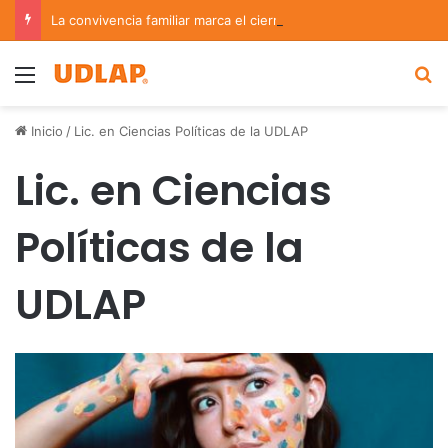
La convivencia familiar marca el cierre del Curso de Verano de Escuelas Aztecas
Menu
B
Inicio
/
Lic. en Ciencias Políticas de la UDLAP
Lic. en Ciencias
Políticas de la
UDLAP