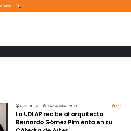
de Arte UDLAP fortalece su acervo con nuevas obras de artistas emerg
Blog UDLAP
3 noviembre, 2021
923
La UDLAP recibe al arquitecto
Bernardo Gómez Pimienta en su
Cátedra de Artes