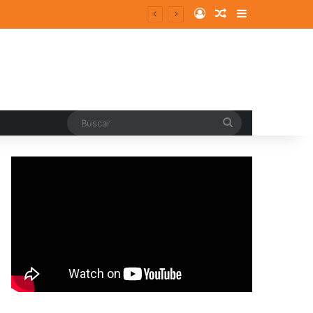
Log In
Random Article
Sidebar
entes y consolidados
Buscar