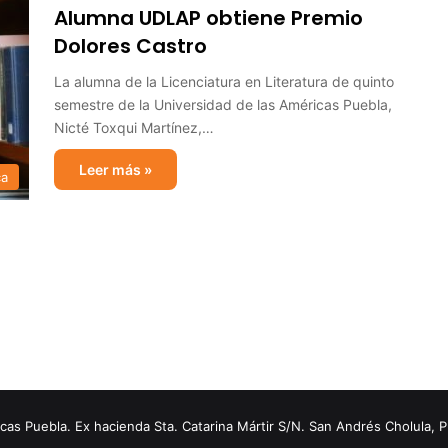
Alumna UDLAP obtiene Premio
Dolores Castro
La alumna de la Licenciatura en Literatura de quinto
semestre de la Universidad de las Américas Puebla,
Nicté Toxqui Martínez,…
Leer más »
ca
s Puebla. Ex hacienda Sta. Catarina Mártir S/N. San Andrés Cholula, 