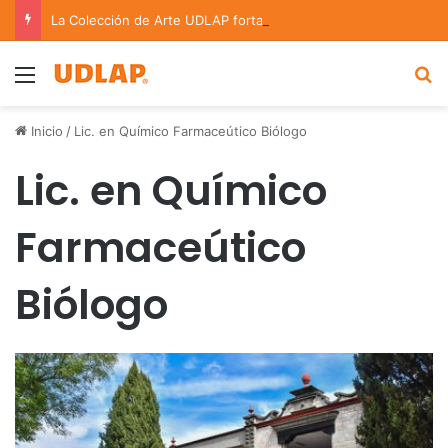
La Colección de Arte UDLAP fortalece su acervo con nuevas obras de artistas emergentes y consolidados
Menu
B
Inicio
/
Lic. en Químico Farmaceútico Biólogo
Lic. en Químico
Farmaceútico
Biólogo