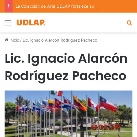
La Colección de Arte UDLAP fortalece su acervo con nuevas obras de artistas emergentes y consolidados
Menu
B
Inicio
/
Lic. Ignacio Alarcón Rodríguez Pacheco
Lic. Ignacio Alarcón
Rodríguez Pacheco