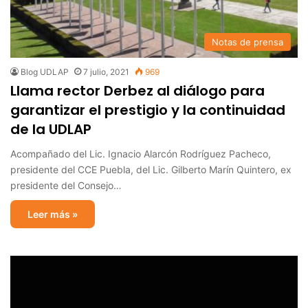
Notas de prensa
Blog UDLAP
7 julio, 2021
969
Llama rector Derbez al diálogo para
garantizar el prestigio y la continuidad
de la UDLAP
Acompañado del Lic. Ignacio Alarcón Rodríguez Pacheco,
presidente del CCE Puebla, del Lic. Gilberto Marín Quintero, ex
presidente del Consejo…
Leer más »