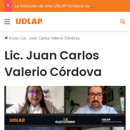
La Colección de Arte UDLAP fortalece su acervo con nuevas obras de artistas emergentes y consolidados
Menu
B
Inicio
/
Lic. Juan Carlos Valerio Córdova
Lic. Juan Carlos
Valerio Córdova