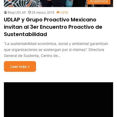
Académica
Blog UDLAP
24 marzo, 2015
1,015
UDLAP y Grupo Proactivo Mexicano
invitan al 3er Encuentro Proactivo de
Sustentabilidad
“La sustentabilidad económica, social y ambiental garantizan
que organizaciones se sostengan por si mismas”: Directora
General de Sustenta, Centro de…
Leer más »