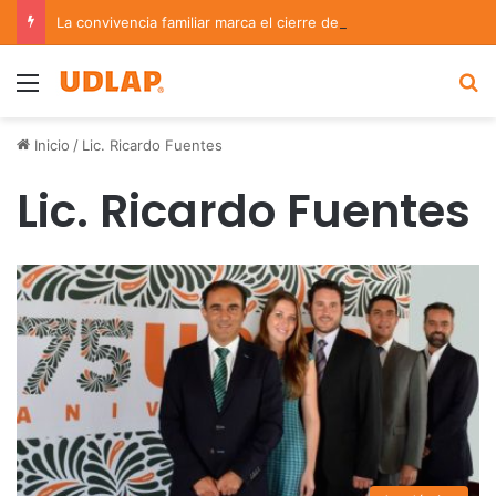
La convivencia familiar marca el cierre del Curso de Verano de Escuelas Aztecas
Menu
B
Inicio
/
Lic. Ricardo Fuentes
Lic. Ricardo Fuentes