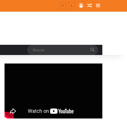
Log In
Random Article
Sidebar
Buscar