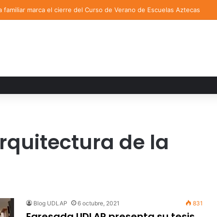
a familiar marca el cierre del Curso de Verano de Escuelas Aztecas
rquitectura de la
Blog UDLAP
6 octubre, 2021
831
Egresada UDLAP presenta su tesis