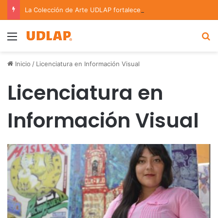
La Colección de Arte UDLAP fortalece su acervo con nuevas obras de artistas emergentes y consolidados
Menu
B
Inicio
/
Licenciatura en Información Visual
Licenciatura en
Información Visual