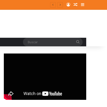
Log In
Random Article
Sidebar
Buscar