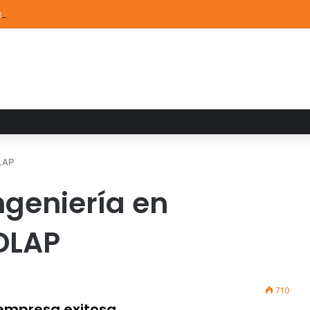
a familiar marca el cierre del Curso de Verano de Escuelas Aztecas
DLAP
ngeniería en
DLAP
710
 empresa exitosa