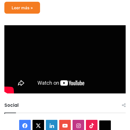
Leer más »
Social
Facebook
X
LinkedIn
YouTube
Instagram
TikTok
Thread