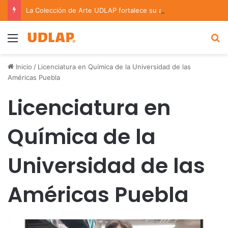
La Colección de Arte UDLAP fortalece su acervo con nuevas obras de artistas emergentes y consolidados
Menu
B
Inicio
/
Licenciatura en Química de la Universidad de las
Américas Puebla
Licenciatura en
Química de la
Universidad de las
Américas Puebla