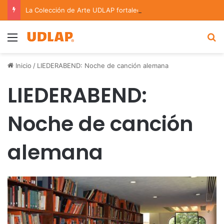
La Colección de Arte UDLAP fortalece su acervo con nuevas obras de artistas emergentes y consolidados
Menu
B
Inicio
/
LIEDERABEND: Noche de canción alemana
LIEDERABEND:
Noche de canción
alemana